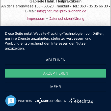
Gabriele Hahn, Heilpraktikerin
An der Herrenwiese 155 • 60529 Frankfurt • Tel.: 069 - 35 35 66 30 •
E-Mail:
info@naturheilpraxis-ghahn.de
Impressum
•
Datenschutzerklärung
Diese Seite nutzt Website-Tracking-Technologien von Dritten,
um ihre Dienste anzubieten, stetig zu verbessern und
Werbung entsprechend den Interessen der Nutzer
anzuzeigen.
ABLEHNEN
AKZEPTIEREN
MEHR
Powered by
&