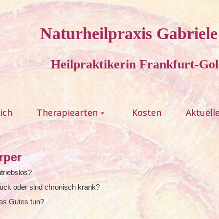
Naturheilpraxis Gabriel
Heilpraktikerin Frankfurt-Gol
ich
Therapiearten
Kosten
Aktuell
rper
triebslos?
ruck oder sind chronisch krank?
was Gutes tun?