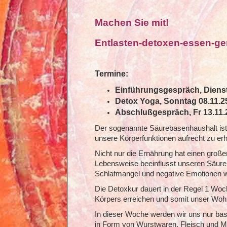
Machen Sie mit!
Entlasten-detoxen-essen-
Termine:
Einführungsgespräch, Diensta
Detox Yoga, Sonntag 08.11.2
Abschlußgespräch, Fr 13.11.2
Der sogenannte Säurebasenhaushalt is
unsere Körperfunktionen aufrecht zu erh
Nicht nur die Ernährung hat einen groß
Lebensweise beeinflusst unseren Säure
Schlafmangel und negative Emotionen wi
Die Detoxkur dauert in der Regel 1 Woch
Körpers erreichen und somit unser Wohl
In dieser Woche werden wir uns nur bas
in Form von Wurstwaren, Fleisch und M