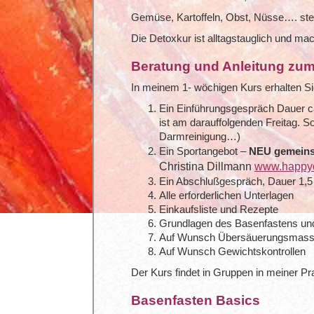
Gemüse, Kartoffeln, Obst, Nüsse…. st
Die Detoxkur ist alltagstauglich und mac
Beratung und Anleitung zu
In meinem 1- wöchigen Kurs erhalten Si
Ein Einführungsgespräch Dauer ca
ist am darauffolgenden Freitag. S
Darmreinigung…)
Ein Sportangebot –
NEU gemeins
Christina Dillmann
www.happyo
Ein Abschlußgespräch, Dauer 1,5 S
Alle erforderlichen Unterlagen
Einkaufsliste und Rezepte
Grundlagen des Basenfastens u
Auf Wunsch Übersäuerungsmassa
Auf Wunsch Gewichtskontrollen
Der Kurs findet in Gruppen in meiner Pra
Basenfasten Basics