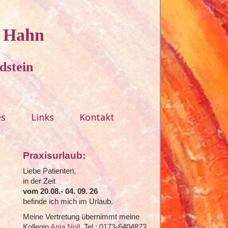
e Hahn
dstein
es
Links
Kontakt
Praxisurlaub:
Liebe Patienten,
in der Zeit
vom 20.08.- 04. 09. 26
befinde ich mich im Urlaub.
Meine Vertretung übernimmt meine
Kollegin
Anja Noll
, Tel.: 0173-6404873