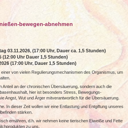
genießen-bewegen-abnehmen
g 03.11.2026, (17:00 Uhr, Dauer ca. 1,5 Stunden)
5 (12:00 Uhr Dauer 1,5 Stunden)
026 (17:00 Uhr, Dauer 1,5 Stunden)
t einer von vielen Regulierungsmechanismen des Organismus, um
alten.
en Anteil an der chronischen Übersäuerung, sondern auch die
basenhaushalt, hier ist besonders Stress, Bewegungs-
e Angst, Wut und Ärger mitverantwortlich für die Übersäuerung.
e. In dieser Zeit wollen wir eine Entlastung und Entgiftung unseres
befinden stärken.
isch ernähren, d.h. wir nehmen keine tierischen Eiweiße und Fette
ilchprodukten zu uns.