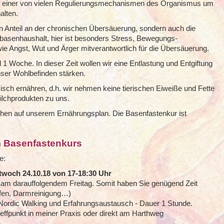
t einer von vielen Regulierungsmechanismen des Organismus um
alten.
en Anteil an der chronischen Übersäuerung, sondern auch die
basenhaushalt, hier ist besonders Stress, Bewegungs-
e Angst, Wut und Ärger mitverantwortlich für die Übersäuerung.
 1 Woche. In dieser Zeit wollen wir eine Entlastung und Entgiftung
ser Wohlbefinden stärken.
isch ernähren, d.h. wir nehmen keine tierischen Eiweiße und Fette
ilchprodukten zu uns.
hen auf unserem Ernährungsplan. Die Basenfastenkur ist
m Basenfastenkurs
e:
twoch 24.10.18 von 17-18:30 Uhr
 am darauffolgendem Freitag. Somit haben Sie genügend Zeit
aufen, Darmreinigung…)
ordic Walking und Erfahrungsaustausch - Dauer 1 Stunde.
effpunkt in meiner Praxis oder direkt am Harthweg