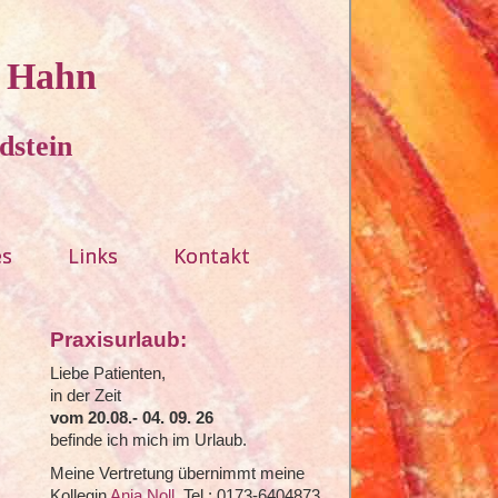
e Hahn
dstein
es
Links
Kontakt
Praxisurlaub:
Liebe Patienten,
in der Zeit
vom 20.08.- 04. 09. 26
befinde ich mich im Urlaub.
Meine Vertretung übernimmt meine
Kollegin
Anja Noll
, Tel.: 0173-6404873