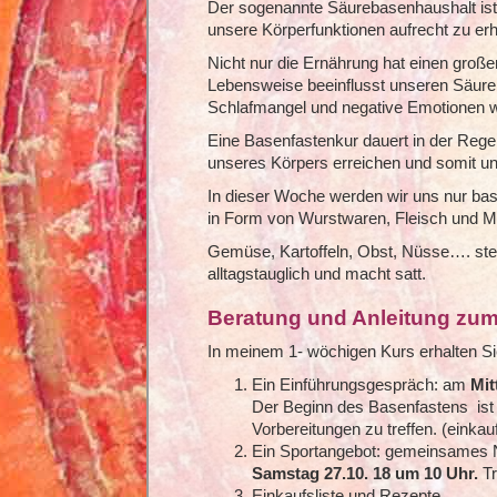
Der sogenannte Säurebasenhaushalt is
unsere Körperfunktionen aufrecht zu erh
Nicht nur die Ernährung hat einen groß
Lebensweise beeinflusst unseren Säure
Schlafmangel und negative Emotionen wi
Eine Basenfastenkur dauert in der Regel
unseres Körpers erreichen und somit un
In dieser Woche werden wir uns nur bas
in Form von Wurstwaren, Fleisch und M
Gemüse, Kartoffeln, Obst, Nüsse…. ste
alltagstauglich und macht satt.
Beratung und Anleitung zu
In meinem 1- wöchigen Kurs erhalten Si
Ein Einführungsgespräch: am
Mit
Der Beginn des Basenfastens ist
Vorbereitungen zu treffen. (eink
Ein Sportangebot: gemeinsames N
Samstag 27.10. 18 um 10 Uhr.
Tr
Einkaufsliste und Rezepte